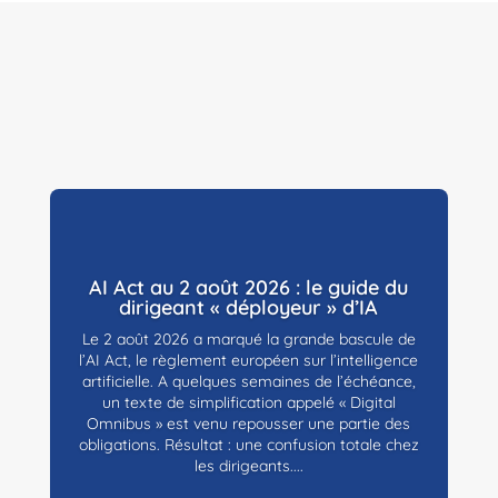
AI Act au 2 août 2026 : le guide du
dirigeant « déployeur » d’IA
Le 2 août 2026 a marqué la grande bascule de
l’AI Act, le règlement européen sur l’intelligence
artificielle. A quelques semaines de l’échéance,
un texte de simplification appelé « Digital
Omnibus » est venu repousser une partie des
obligations. Résultat : une confusion totale chez
les dirigeants....