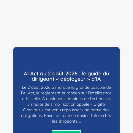
AI Act au 2 août 2026 : le guide du
dirigeant « déployeur » d’IA
Le 2 août 2026 a marqué la grande bascule de
l’AI Act, le règlement européen sur l’intelligence
artificielle. A quelques semaines de l’échéance,
un texte de simplification appelé « Digital
Omnibus » est venu repousser une partie des
obligations. Résultat : une confusion totale chez
les dirigeants....