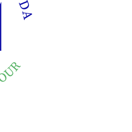
conseil
accompagne leur dév
litige
partenaires