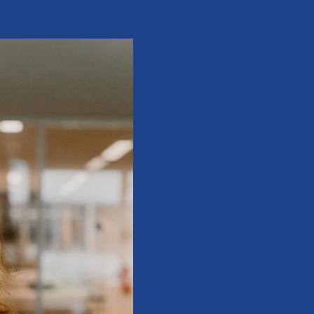
diplôm
Modèles
CAPA
ACE
Droit des marques
Marques et des Modèles