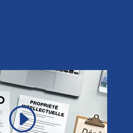
 de son expertise. Nathalie Matteoda, avocate
par la profession, ne cesse de développer son
 le domaine des nouvelles technologies.